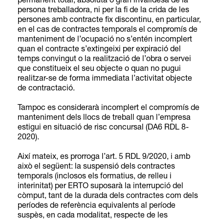
permanent total, absoluta o gran invalidesa de la
persona treballadora, ni per la fi de la crida de les
persones amb contracte fix discontinu, en particular,
en el cas de contractes temporals el compromís de
manteniment de l’ocupació no s’entén incomplert
quan el contracte s’extingeixi per expiració del
temps convingut o la realització de l’obra o servei
que constitueix el seu objecte o quan no pugui
realitzar-se de forma immediata l’activitat objecte
de contractació.
Tampoc es considerarà incomplert el compromís de
manteniment dels llocs de treball quan l’empresa
estigui en situació de risc concursal (DA6 RDL 8-
2020).
Així mateix, es prorroga l’art. 5 RDL 9/2020, i amb
això el següent: la suspensió dels contractes
temporals (inclosos els formatius, de relleu i
interinitat) per ERTO suposarà la interrupció del
còmput, tant de la durada dels contractes com dels
períodes de referència equivalents al període
suspès, en cada modalitat, respecte de les