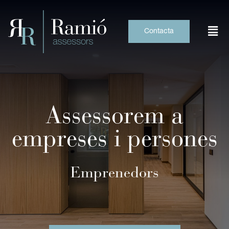
Gerència compartida
Skip
to
content
Contacta
Microempreses
Consultoria
Assessorem a
Emprenedors
empreses i persones
Persones