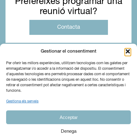
Prefereixes programar una
reunió virtual?
Contacta
Gestionar el consentiment
Per oferir les millors experiències, utilitzem tecnologies com les galetes per
emmagatzemar i/o accedir a la informació del dispositiu. El consentiment
d'aquestes tecnologies ens permetrà processar dades com el comportament
de navegació o les identificacions úniques en aquest lloc. No consentir o
retirar el consentiment pot afectar negativament a certes característiques i
funcions.
Gestiona els serveis
Sobre nosaltres
Serveis
Blog
Acceptar
Contacta
Canal Ètic
Ig
In
Denega