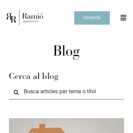
Skip
to
content
Contacta
Blog
Cerca al blog
Cerca
…