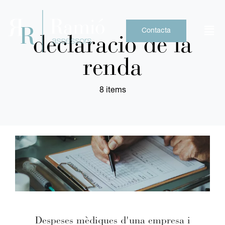
Skip
to
content
Contacta
declaració de la
renda
8 items
Despeses mèdiques d'una empresa i