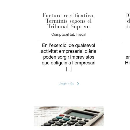
Factura rectificativa.
Di
Terminis segons el
d
Tribunal Suprem
d
Comptabilitat
,
Fiscal
En l’exercici de qualsevol
activitat empresarial diària
poden sorgir imprevistos
e
que obliguin a l’empresari
Hi
[...]
Llegir més