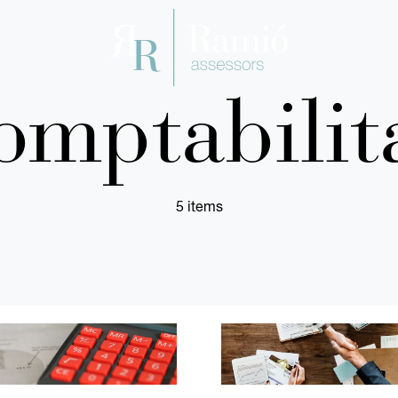
omptabilit
5 items