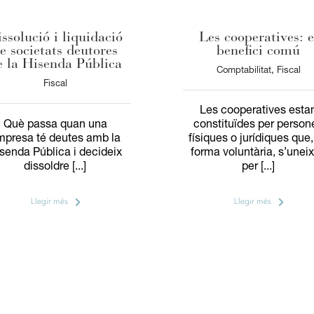
ssolució i liquidació
Les cooperatives: e
e societats deutores
benefici comú
e la Hisenda Pública
Comptabilitat
,
Fiscal
Fiscal
Les cooperatives esta
Què passa quan una
constituïdes per person
mpresa té deutes amb la
físiques o jurídiques que
senda Pública i decideix
forma voluntària, s’unei
dissoldre [...]
per [...]
Llegir més
Llegir més