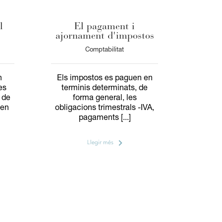
l
El pagament i
ajornament d'impostos
Comptabilitat
n
Els impostos es paguen en
es
terminis determinats, de
, de
forma general, les
xen
obligacions trimestrals -IVA,
pagaments [...]
Llegir més