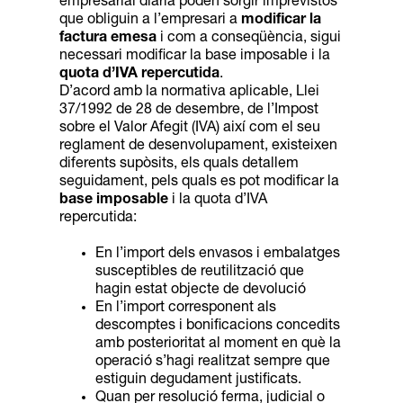
empresarial diària poden sorgir imprevistos
que obliguin a l’empresari a
modificar la
factura emesa
i com a conseqüència, sigui
necessari modificar la base imposable i la
quota d’IVA repercutida
.
D’acord amb la normativa aplicable, Llei
37/1992 de 28 de desembre, de l’Impost
sobre el Valor Afegit (IVA) així com el seu
reglament de desenvolupament, existeixen
diferents supòsits, els quals detallem
seguidament, pels quals es pot modificar la
base imposable
i la quota d’IVA
repercutida:
En l’import dels envasos i embalatges
susceptibles de reutilització que
hagin estat objecte de devolució
En l’import corresponent als
descomptes i bonificacions concedits
amb posterioritat al moment en què la
operació s’hagi realitzat sempre que
estiguin degudament justificats.
Quan per resolució ferma, judicial o