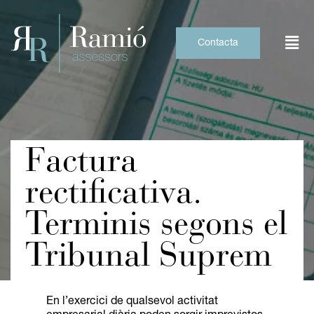
Skip
to
content
Contacta
Factura
rectificativa.
Terminis segons el
Tribunal Suprem
En l’exercici de qualsevol activitat