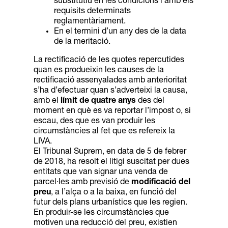
substitutiu en les condicions i amb els
requisits determinats
reglamentàriament.
En el termini d’un any des de la data
de la meritació
.
La rectificació de les quotes repercutides
quan es produeixin les causes de la
rectificació assenyalades amb anterioritat
s’ha d’efectuar quan s’adverteixi la causa,
amb el
límit de
quatre anys
des del
moment en què es va reportar l’impost o, si
escau, des que es van produir les
circumstàncies al fet que es refereix la
LIVA.
El Tribunal Suprem, en data de 5 de febrer
de 2018, ha resolt el litigi suscitat per dues
entitats que van signar una venda de
parcel·les amb previsió de
modificació del
preu
, a l’alça o a la baixa, en funció del
futur dels plans urbanístics que les regien.
En produir-se les circumstàncies que
motiven una reducció del preu, existien