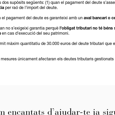
s dos supòsits següents: (1) quan el pagament del deute s’as
tia
per raó de l’import del deute.
 el pagament del deute es garanteixi amb un
aval bancari o c
an no s’exigeixi garantia perquè
l’obligat tributari no té béns 
u
en cas d’execució del seu patrimoni.
límit màxim quantitatiu de 30.000 euros del deute tributari que 
mesures únicament afectaran els deutes tributaris gestionats 
m encantats d’ajudar-te ja sig