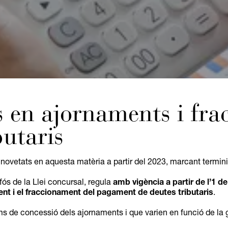
s en ajornaments i fr
butaris
u novetats en aquesta matèria a partir del 2023, marcant termi
fós de la Llei concursal, regula
amb vigència a partir de l’1 d
nt i el fraccionament del pagament de deutes tributaris
.
s de concessió dels ajornaments i que varien en funció de la g