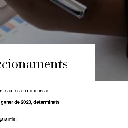
accionaments
nis màxims de concessió.
e gener de 2023, determinats
arantia: