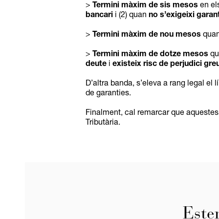
>
Termini màxim de sis mesos
en el
bancari
i (2) quan
no s’exigeixi garan
>
Termini màxim de nou mesos
quan
>
Termini màxim de dotze mesos
qu
deute
i
existeix risc de perjudici gre
D’altra banda, s’eleva a rang legal el 
de garanties.
Finalment, cal remarcar que aquestes 
Tributària.
Este