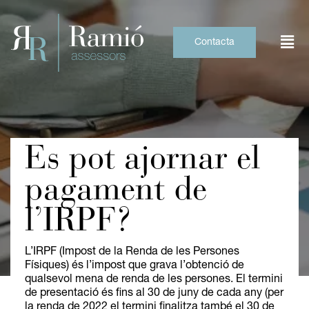
Skip
to
content
Contacta
Es pot ajornar el
pagament de
l’IRPF?
L’IRPF (Impost de la Renda de les Persones
Físiques) és l’impost que grava l’obtenció de
qualsevol mena de renda de les persones. El termini
de presentació és fins al 30 de juny de cada any (per
la renda de 2022 el termini finalitza també el 30 de