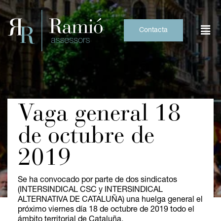
Skip
to
content
Contacta
Vaga general 18
de octubre de
2019
Se ha convocado por parte de dos sindicatos
(INTERSINDICAL CSC y INTERSINDICAL
ALTERNATIVA DE CATALUÑA) una huelga general el
próximo viernes día 18 de octubre de 2019 todo el
ámbito territorial de Cataluña.