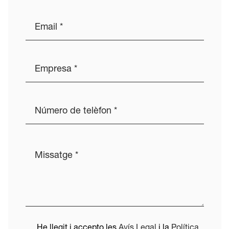
He llegit i accepto les
Avís Legal
i la
Política