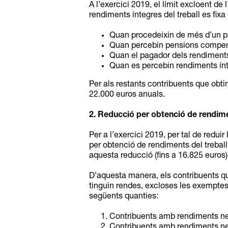
A l’exercici 2019, el límit excloent de 
rendiments íntegres del treball es fix
Quan procedeixin de més d’un pag
Quan percebin pensions compens
Quan el pagador dels rendiments d
Quan es percebin rendiments ínteg
Per als restants contribuents que obti
22.000 euros anuals.
2. Reducció per obtenció de rendime
Per a l’exercici 2019, per tal de redu
per obtenció de rendiments del treball
aquesta reducció (fins a 16.825 euros)
D’aquesta manera, els contribuents qu
tinguin rendes, excloses les exemptes, 
següents quanties:
Contribuents amb rendiments nets
Contribuents amb rendiments nets