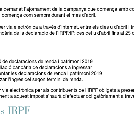
via demanat l’ajornament de la campanya que comença amb cont
s i comença com sempre durant el mes d’abril.
r via electrònica a través d’Internet, entre els dies u d’abril i
cària de la declaració de l’IRPF/IP: des del u d’abril fins al 2
ó de declaracions de renda i patrimoni 2019
liació bancària de declaracions a ingressar
ntar les declaracions de renda i patrimoni 2019
zar l’ingrés del segon termini de renda.
r via electrònica per als contribuents de l’IRPF obligats a presen
ent a aquest impost s’haurà d’efectuar obligatòriament a través
ts IRPF