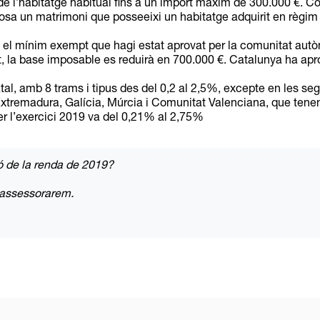
de l’habitatge habitual fins a un import màxim de 300.000 €. C
osa un matrimoni que posseeixi un habitatge adquirit en règim d
 el mínim exempt que hagi estat aprovat per la comunitat autò
 la base imposable es reduirà en 700.000 €. Catalunya ha ap
tatal, amb 8 trams i tipus des del 0,2 al 2,5%, excepte en les se
xtremadura, Galícia, Múrcia i Comunitat Valenciana, que tenen 
per l’exercici 2019 va del 0,21% al 2,75%
ó de la renda de 2019?
’assessorarem.