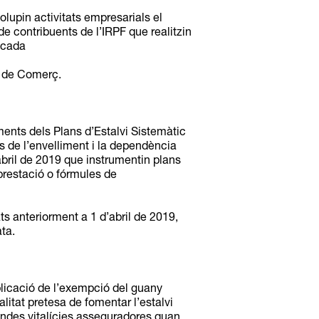
lupin activitats empresarials el
e contribuents de l’IRPF que realitzin
n cada
i de Comerç.
diments dels Plans d’Estalvi Sistemàtic
ts de l’envelliment i la dependència
abril de 2019 que instrumentin plans
 prestació o fórmules de
ts anteriorment a 1 d’abril de 2019,
ta.
aplicació de l’exempció del guany
nalitat pretesa de fomentar l’estalvi
rendes vitalícies asseguradores quan