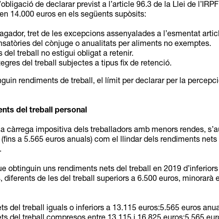
l’obligació de declarar previst a l’article 96.3 de la Llei de l’IR
a en 14.000 euros en els següents supòsits:
ador, tret de les excepcions assenyalades a l’esmentat article 
atòries del cònjuge o anualitats per aliments no exemptes.
el treball no estigui obligat a retenir.
res del treball subjectes a tipus fix de retenció.
nguin rendiments de treball, el límit per declarar per la perce
nts del treball personal
ir la càrrega impositiva dels treballadors amb menors rendes, s’
 (fins a 5.565 euros anuals) com el llindar dels rendiments nets
.
e obtinguin uns rendiments nets del treball en 2019 d’inferior
diferents de les del treball superiors a 6.500 euros, minorarà e
 del treball iguals o inferiors a 13.115 euros:5.565 euros anua
 del treball compresos entre 13.115 i 16.825 euros:5.565 euro