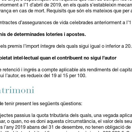
eriorment a l’1 d’abril de 2019, en els quals s’estableixin meca
ança en cas de mort. Requisits que són els mateixos que per al
contractes d’assegurances de vida celebrades anteriorment a l’1 
is de determinades loteries i apostes.
ls premis l’import íntegre dels quals sigui igual o inferior a 20
tat intel·lectual quan el contribuent no sigui l’autor
e retenció i ingrés a compte aplicable als rendiments del capita
ui l’autor, es redueix del 19 al 15 per 100.
atrimoni
e tenir present les següents qüestions:
bjectes passius la quota tributària dels quals, una vegada apli
sar, o quan, no es doni aquesta circumstància, el valor dels seu
s l’any 2019 abans del 31 de desembre, no tenen obligació de 