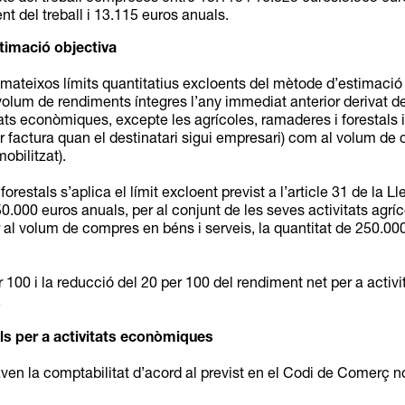
nt del treball i 13.115 euros anuals.
timació objectiva
mateixos límits quantitatius excloents del mètode d’estimació o
l volum de rendiments íntegres l’any immediat anterior derivat d
tats econòmiques, excepte les agrícoles, ramaderes i forestals 
ir factura quan el destinatari sigui empresari) com al volum de
obilitzat).
forestals s’aplica el límit excloent previst a l’article 31 de la 
0.000 euros anuals, per al conjunt de les seves activitats agríc
 al volum de compres en béns i serveis, la quantitat de 250.00
r 100 i la reducció del 20 per 100 del rendiment net per a ac
.
als per a activitats econòmiques
ven la comptabilitat d’acord al previst en el Codi de Comerç no 