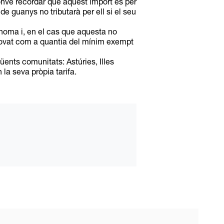
onvé recordar que aquest import és per
e guanys no tributarà per ell si el seu
noma i, en el cas que aquesta no
rovat com a quantia del mínim exempt
güents comunitats: Astúries, Illes
la seva pròpia tarifa.