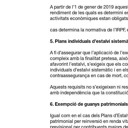
A partir de l’1 de gener de 2019 aques
rendiment de les quals es determini en
activitats econòmiques estan obligats 
cas determina la normativa de l’IRPF,
5. Plans individuals d’estalvi sistemà
A fi d’assegurar que l’aplicació de l’ex
compleix amb la finalitat pretesa, això
afavorint l’estalvi, s’exigeix que els
individuals d’estalvi sistemàtic i en 
contraassegurança en cas de mort, com
Aquests requisits no s’exigeixen ni re
amb independència que la constitució d
6. Exempció de guanys patrimonials e
Igual com en el cas dels Plans d’Estal
patrimonial per reinversió en renda vita
previsional per contribuents majors de