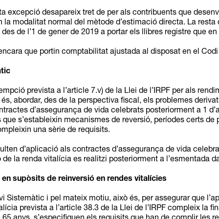
ta excepció desapareix tret de per als contribuents que desenvo
 la modalitat normal del mètode d’estimació directa. La resta d
des de l’1 de gener de 2019 a portar els llibres registre que e
 encara que portin comptabilitat ajustada al disposat en el Cod
tic
empció prevista a l’article 7.v) de la Llei de l’IRPF per als ren
 és, abordar, des de la perspectiva fiscal, els problemes deriva
 contractes d’assegurança de vida celebrats posteriorment a 1 d’
els que s’estableixin mecanismes de reversió, períodes certs de
pleixin una sèrie de requisits.
sulten d’aplicació als contractes d’assegurança de vida celebra
e la renda vitalícia es realitzi posteriorment a l’esmentada da
n supòsits de reinversió en rendes vitalícies
vi Sistemàtic i pel mateix motiu, això és, per assegurar que l’
lícia prevista a l’article 38.3 de la Llei de l’IRPF compleix la fi
 65 anys, s’especifiquen els requisits que han de complir les 