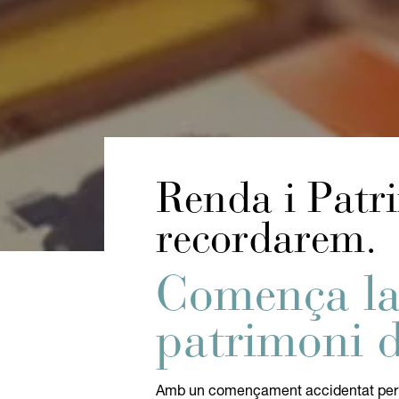
Renda i Patr
recordarem.
Comença la
patrimoni 
Amb un començament accidentat per l