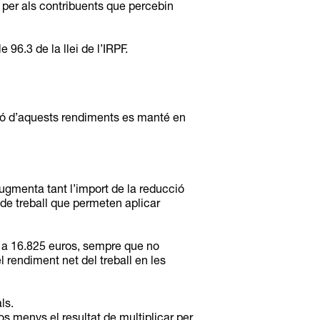
PF per als contribuents que percebin
96.3 de la llei de l’IRPF.
pció d’aquests rendiments es manté en
augmenta tant l’import de la reducció
 de treball que permeten aplicar
s a 16.825 euros, sempre que no
l rendiment net del treball en les
ls.
s menys el resultat de multiplicar per