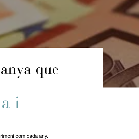
panya que
a i
trimoni com cada any.