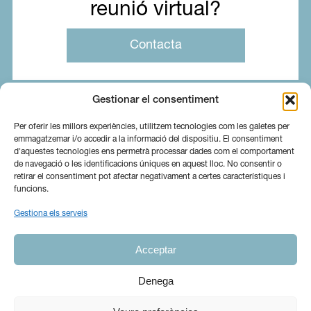
reunió virtual?
Contacta
Gestionar el consentiment
Per oferir les millors experiències, utilitzem tecnologies com les galetes per
emmagatzemar i/o accedir a la informació del dispositiu. El consentiment
d'aquestes tecnologies ens permetrà processar dades com el comportament
de navegació o les identificacions úniques en aquest lloc. No consentir o
retirar el consentiment pot afectar negativament a certes característiques i
funcions.
Gestiona els serveis
Sobre nosaltres
Serveis
Blog
Acceptar
Contacta
Canal Ètic
Ig
In
Denega
© 2026 Copyright Ramió Assessors.
Avís Legal
|
Política de privacitat
|