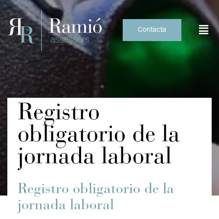
Skip
to
content
Contacta
Registro
obligatorio de la
jornada laboral
Registro obligatorio de la
jornada laboral