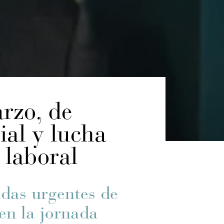
rzo, de
ial y lucha
 laboral
idas urgentes de
 en la jornada