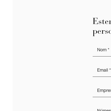
Este
pers