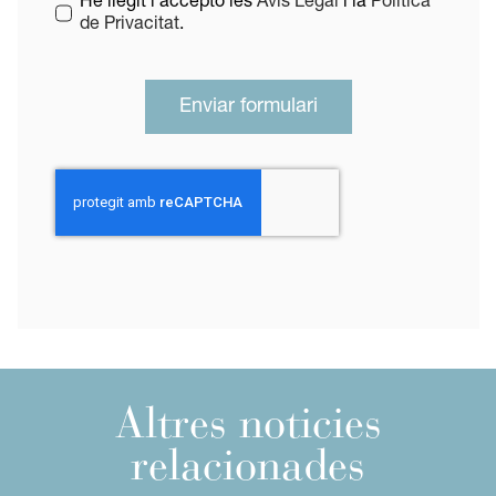
He llegit i accepto les
Avís Legal
i la
Política
de Privacitat
.
Enviar formulari
Altres noticies
relacionades