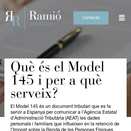
Skip
to
content
Contacta
Què és el Model
145 i per a què
serveix?
El Model 145 és un document tributari que es fa
servir a Espanya per comunicar a l’Agència Estatal
d’Administració Tributària (AEAT) les dades
personals i familiars que influeixen en la retenció de
l’Impost sobre la Renda de les Persones Físiques