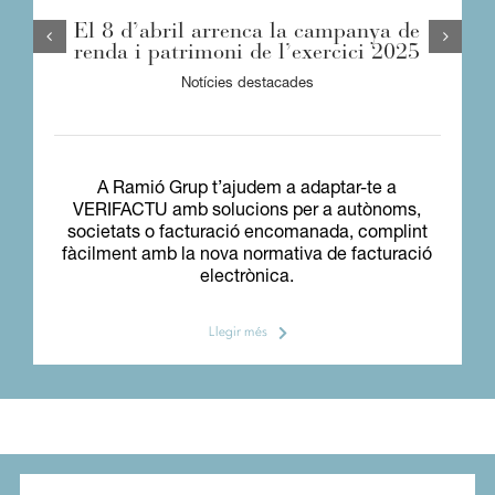
El 8 d’abril arrenca la campanya de
renda i patrimoni de l’exercici 2025
Notícies destacades
A Ramió Grup t’ajudem a adaptar-te a
VERIFACTU amb solucions per a autònoms,
societats o facturació encomanada, complint
fàcilment amb la nova normativa de facturació
electrònica.
Llegir més