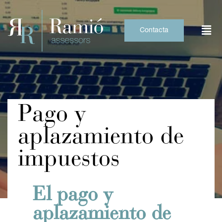
Skip
to
content
Contacta
Pago y
aplazamiento de
impuestos
El pago y
aplazamiento de