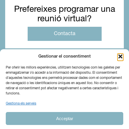
Prefereixes programar una
reunió virtual?
Contacta
Gestionar el consentiment
Per oferir les millors experiències, utilitzem tecnologies com les galetes per
emmagatzemar i/o accedir a la informació del dispositiu. El consentiment
d'aquestes tecnologies ens permetrà processar dades com el comportament
de navegació o les identificacions úniques en aquest lloc. No consentir o
retirar el consentiment pot afectar negativament a certes característiques i
funcions.
Gestiona els serveis
Sobre nosaltres
Serveis
Blog
Acceptar
Contacta
Canal Ètic
Ig
In