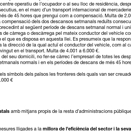
l centre operatiu de l’ocupador o al seu lloc de residència, des
cutius, en el marc d’un transport internacional de mercaderies
és de 45 hores que prengui com a compensació. Multa de 2.00
 la compensació dels dos descansos setmanals reduïts consecut
precedint al següent període de descans setmanal normal i unit
s de càrrega o descàrrega pel mateix conductor del vehicle con
 el que es disposa en aquesta llei. Es presumeix que la respons
 la direcció de la qual actuï el conductor del vehicle, com al c
vingut en el transport. Multa de 4.001 a 6.000 €.
 del seu domicili, no fer-se càrrec l’empresari de totes les des
setmanals normals i en els períodes de descans de més 45 ho
 els símbols dels països les fronteres dels quals van ser creua
1.000 €
atals
amb mitjans propis de la resta d’administracions públique
mesures lligades a la
millora de l’eficiència del sector i la sev