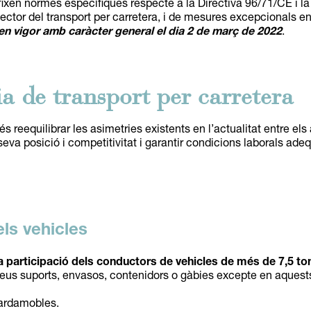
s fixen normes específiques respecte a la Directiva 96/71/CE i l
ctor del transport per carretera, i de mesures excepcionals en
en vigor amb caràcter general el dia 2 de març de 2022
.
a de transport per carretera
 reequilibrar les asimetries existents en l’actualitat entre els 
seva posició i competitivitat i garantir condicions laborals ade
ls vehicles
la participació dels conductors de vehicles de més de 7,5 to
eus suports, envasos, contenidors o gàbies excepte en aquests
ardamobles.