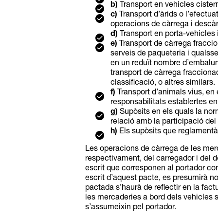
b)
Transport en vehicles cister
c)
Transport d’àrids o l’efectuat
operacions de càrrega i descàr
d)
Transport en porta-vehicles i
e)
Transport de càrrega fraccio
serveis de paqueteria i qualsse
en un reduït nombre d’embalums
transport de càrrega fracciona
classificació, o altres similars.
f)
Transport d’animals vius, en 
responsabilitats establertes en
g)
Supòsits en els quals la nor
relació amb la participació del
h)
Els supòsits que reglamentàr
Les operacions de càrrega de les merc
respectivament, del carregador i del de
escrit que corresponen al portador co
escrit d’aquest pacte, es presumirà no
pactada s’haurà de reflectir en la fac
les mercaderies a bord dels vehicles 
s’assumeixin pel portador.