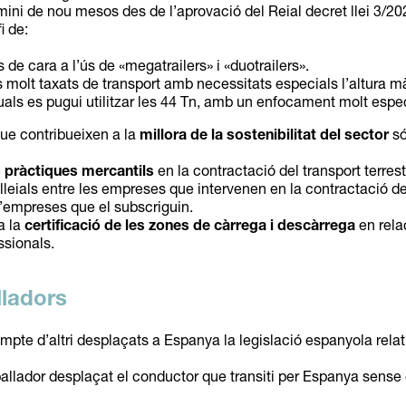
rmini de nou mesos des de l’aprovació del Reial decret llei 3/2
i de:
s de cara a l’ús de «megatrailers» i «duotrailers».
s molt taxats de transport amb necessitats especials l’altura 
als es pugui utilitzar les 44 Tn, amb un enfocament molt espec
ue contribueixen a la
millora de la sostenibilitat del sector
só
 pràctiques mercantils
en la contractació del transport terre
i lleials entre les empreses que intervenen en la contractació 
 d’empreses que el subscriguin.
a la
certificació de les zones de càrrega i descàrrega
en rela
ssionals.
ladors
ompte d’altri desplaçats a Espanya la legislació espanyola relat
allador desplaçat el conductor que transiti per Espanya sense