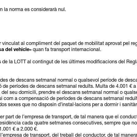
n la norma es considerarà nul.
 vinculat al compliment del paquet de mobilitat aprovat pel r
a del vehicle»
quan fa transport internacional.
ons de la LOTT al contingut de les últimes modificacions del Re
íodes de descans setmanal normal o qualsevol període de des
de períodes de descans setmanal reduïts. Multa de 4.001 € a 
a del seu domicili, prendre el descans setmanal normal o qual
i com a compensació de períodes de descans setmanal reduïts
 dos sexes que no disposin d’instal·lacions per a dormir i sanit
per part de l’empresa de transport, de tal manera que el conduct
 residència cada quatre setmanes consecutives, sempre que no r
1.001 € a 2.000 €.
 l’empresa de transport, del treball del conductor, de tal mane