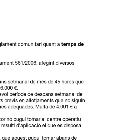
eglament comunitari quant a
temps de
glament 561/2006, afegint diversos
cans setmanal de més de 45 hores que
6.000 €.
sevol període de descans setmanal de
 previs en allotjaments que no siguin
àries adequades. Multa de 4.001 € a
or no pugui tornar al centre operatiu
esulti d’aplicació el que es disposa
ra que aquest pugui tornar abans de