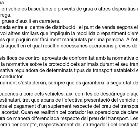
na.
 en vehicles basculants o proveïts de grua o altres dispositius i
rega.
 grues d’auxili en carretera.
nada entre el centre de distribució i el punt de venda segons 
vol altres similars que impliquin la recollida o repartiment d
 que puguin ser fàcilment manipulats per una persona. A l’efe
da aquell en el qual resultin necessàries operacions prèvies d
els llocs de control aprovats de conformitat amb la normativa c
 la normativa sobre la protecció dels animals durant el seu tran
mativa reguladora de determinats tipus de transport estableixi
 conductor.
iament s’estableixin, sempre que es garanteixi la seguretat de
aderies a bord dels vehicles, així com les de descàrrega d’aq
stinatari, tret que abans de l’efectiva presentació del vehicle 
ntra el pagament d’un suplement respecte del preu del transpor
 acordat. Quan es realitzin pel portador les operacions de càrr
tura de manera diferenciada respecte del preu del transport. Le
seran per compte, respectivament del carregador i del destinat