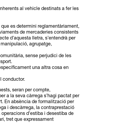
nherents al vehicle destinats a fer les
el que es determini reglamentàriament,
’enviaments de mercaderies consistents
cte d’aquesta lletra, s’entendrà per
e manipulació, agrupatge,
omunitària, sense perjudici de les
sport.
 específicament una altra cosa en
l conductor.
uests, seran per compte,
per a la seva càrrega s’hagi pactat per
t. En absència de formalització per
ega i descàrrega, la contraprestació
s operacions d’estiba i desestiba de
ari, tret que expressament