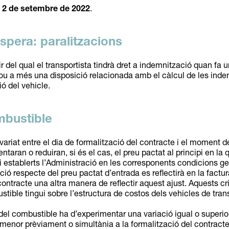
el 2 de setembre de 2022
.
spera: paralitzacions
r del qual el transportista tindrà dret a indemnització quan fa
lou a més una disposició relacionada amb el càlcul de les inde
ó del vehicle.
mbustible
iat entre el dia de formalització del contracte i el moment de r
aran o reduiran, si és el cas, el preu pactat al principi en la qu
 establerts l’Administració en les corresponents condicions ge
ció respecte del preu pactat d’entrada es reflectirà en la fact
ontracte una altra manera de reflectir aquest ajust. Aquests cr
stible tingui sobre l’estructura de costos dels vehicles de tra
u del combustible ha d’experimentar una variació igual o superio
r menor prèviament o simultània a la formalització del contracte