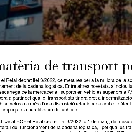
atèria de transport p
l Reial decret llei 3/2022, de mesures per a la millora de la sos
nament de la cadena logística. Entre altres novetats, s’inclou l
 descàrrega de la mercaderia i suports en vehicles superiors a 
pera a partir del qual el transportista tindrà dret a indemnitza
b la inclusió a més d’una disposició relacionada amb el càlcul
impliquin la paralització del vehicle.
car al BOE el Reial decret llei 3/2022, d’1 de març, de mesures 
tera i del funcionament de la cadena logística, i pel qual es tr