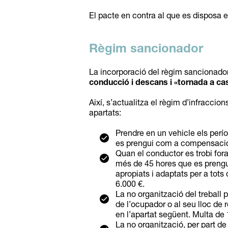
El pacte en contra al que es disposa e
Règim sancionador
La incorporació del règim sancionador
conducció i descans i «tornada a cas
Així, s’actualitza el règim d’infracci
apartats:
Prendre en un vehicle els per
es prengui com a compensació 
Quan el conductor es trobi for
més de 45 hores que es prengu
apropiats i adaptats per a tots
6.000 €.
La no organització del treball 
de l’ocupador o al seu lloc de
en l’apartat següent. Multa de 
La no organització, per part de