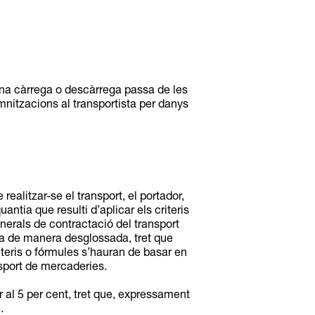
 una càrrega o descàrrega passa de les
mnitzacions al transportista per danys
ealitzar-se el transport, el portador,
antia que resulti d’aplicar els criteris
nerals de contractació del transport
ura de manera desglossada, tret que
iteris o fórmules s’hauran de basar en
nsport de mercaderies.
r al 5 per cent, tret que, expressament
.