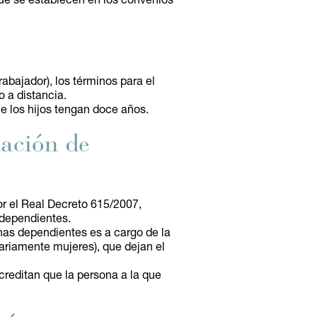
ue se establecen en los convenios
abajador), los términos para el
o a distancia.
ue los hijos tengan doce años.
uación de
or el Real Decreto 615/2007,
 dependientes.
onas dependientes es a cargo de la
tariamente mujeres), que dejan el
creditan que la persona a la que