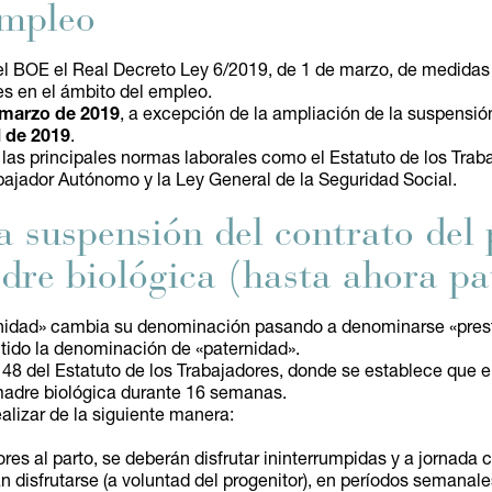
empleo
el BOE el Real Decreto Ley 6/2019, de 1 de marzo, de medidas 
s en el ámbito del empleo.
e marzo de 2019
, a excepción de la ampliación de la suspensión
l de 2019
.
las principales normas laborales como el Estatuto de los Traba
bajador Autónomo y la Ley General de la Seguridad Social.
a suspensión del contrato del 
adre biológica (hasta ahora p
rnidad» cambia su denominación pasando a denominarse «prest
tido la denominación de «paternidad».
 48 del Estatuto de los Trabajadores, donde se establece que e
a madre biológica durante 16 semanas.
ealizar de la siguiente manera:
es al parto, se deberán disfrutar ininterrumpidas y a jornada c
 disfrutarse (a voluntad del progenitor), en períodos semana