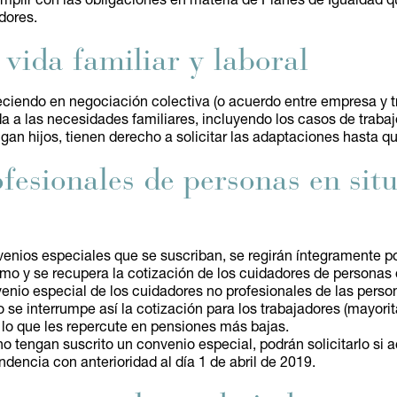
mplir con las obligaciones en materia de Planes de Igualdad q
dores.
 vida familiar y laboral
eciendo en negociación colectiva (o acuerdo entre empresa y tr
da a las necesidades familiares, incluyendo los casos de trabaj
gan hijos, tienen derecho a solicitar las adaptaciones hasta q
fesionales de personas en sit
onvenios especiales que se suscriban, se regirán íntegramente p
smo y se recupera la cotización de los cuidadores de personas
venio especial de los cuidadores no profesionales de las pers
 se interrumpe así la cotización para los trabajadores (mayori
, lo que les repercute en pensiones más bajas.
 tengan suscrito un convenio especial, podrán solicitarlo si a
dencia con anterioridad al día 1 de abril de 2019.