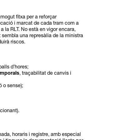
 mogut fitxa per a reforçar
ificació i marcat de cada tram com a
c a la RLT. No està en vigor encara,
t sembla una represàlia de la ministra
uirà riscos.
alls d’hores;
emporals
, traçabilitat de canvis i
 o sense);
ncionant
).
nada, horaris i registre, amb especial