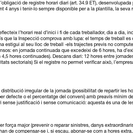
l’obligació de registre horari diari (art. 34.9 ET), desenvolupad
 4 anys i tenir-lo sempre disponible per a la plantilla, la seva 
eflecteix l’horari real d’inici i fi de cada treballador, dia a dia,
ís que la Inspecció comprova amb lupa: el temps de treball e
na estigui al seu lloc de treball -els trajectes previs no comp
nsos: en jornada continuada que excedeixi de 6 hores, ha d’ex
 4,5 hores continuades). Descans diari: 12 hores entre jornade
itats sectorials) Si el registre no permet verificar això, l’empr
distribució irregular de la jornada (possibilitat de repartir les 
 per defecte o el percentatge del conveni) amb preavís mínim de 
ri sense justificació i sense comunicació: aquesta és una de l
er força major (prevenir o reparar sinistres, danys extraordinari
ò han de compensar-se i, si escau, abonar-se com a hores extra