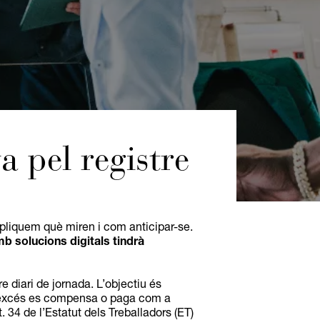
 pel registre
xpliquem què miren i com anticipar-se.
mb solucions digitals tindrà
re diari de jornada. L’objectiu és
 tot excés es compensa o paga com a
. 34 de l’Estatut dels Treballadors (ET)