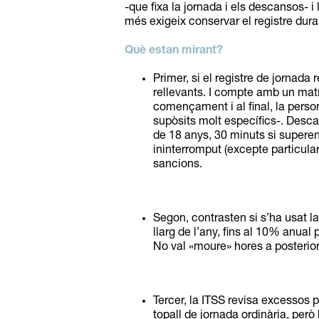
-que fixa la jornada i els descansos- i 
més exigeix conservar el registre durant
Què estan mirant?
Primer, si el registre de jornada r
rellevants. I compte amb un mat
començament i al final, la perso
supòsits molt específics-. Desca
de 18 anys, 30 minuts si superen
ininterromput (excepte particular
sancions.
Segon, contrasten si s’ha usat la 
llarg de l’any, fins al 10% anual
No val «moure» hores a posterio
Tercer, la ITSS revisa excessos p
topall de jornada ordinària, per