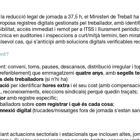
la reducció legal de jornada a 37,5 h, el Ministeri de Treball ha
proposa registres digitals gestionats pel treballador, amb ident
nibilitat, accés immediat i remot per a ITSS i lliurament periòdi
cnica en auditories i inspeccions a curt/mitjà termini, ben mira
sevol cas, qui s’anticipi amb solucions digitals verificables red
ent?
: conveni, torns, pauses, descansos, distribució irregular i top
 preferiblement) que emmagatzemi
quatre anys
, amb
segells t
ls dels treballadors
(si n’hi ha)
ació
per identificar
hores extra
i el seu cost (amb compensació
, reconeixements, eleccions sindicals) perquè quedin traçats;
jor
amb registre específic;
balladors sobre
com registrar i què és cada cosa
;
nnexió digital
(trucades/missatges fora de jornada
s’estan sa
iant actuacions sectorials i estacionals que inclouen altes, jor