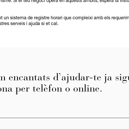
risme. Si el teu negoci opera en aquests àmbits, espera la visit
un sistema de registre horari que compleixi amb els requerim
res serveis i ajuda si et cal.
m encantats d’ajudar-te ja sig
ona per telèfon o online.