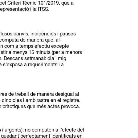
a pel Criteri Tècnic 101/2019, que a
representació i la ITSS.
 inclosos canvis, incidències i pauses
s computa de manera que, al
uten com a temps efectiu excepte
istir almenys 15 minuts (per a menors
s. Descans setmanal: dia i mig
esa s’exposa a requeriments i a
hores de treball de manera desigual al
cinc dies i amb rastre en el registre.
es pràctiques que més actes provoca.
s i urgents): no computen a l’efecte del
, quedant perfectament identificats en