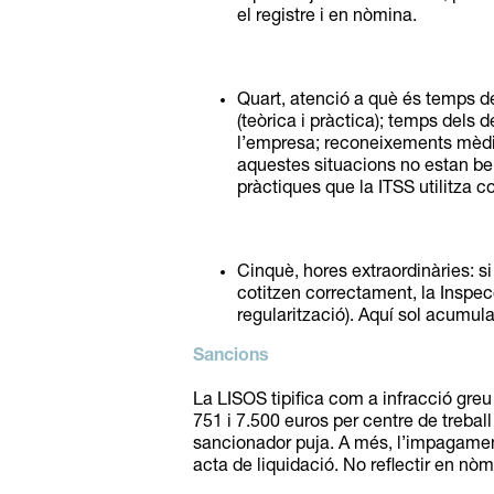
el registre i en nòmina.
Quart, atenció a què és temps de
(teòrica i pràctica); temps dels
l’empresa; reconeixements mèdics
aquestes situacions no estan ben 
pràctiques que la ITSS utilitza c
Cinquè, hores extraordinàries: si
cotitzen correctament, la Inspecc
regularització). Aquí sol acumul
Sancions
La LISOS tipifica com a infracció greu
751 i 7.500 euros per centre de treball 
sancionador puja. A més, l’impagament
acta de liquidació. No reflectir en nò