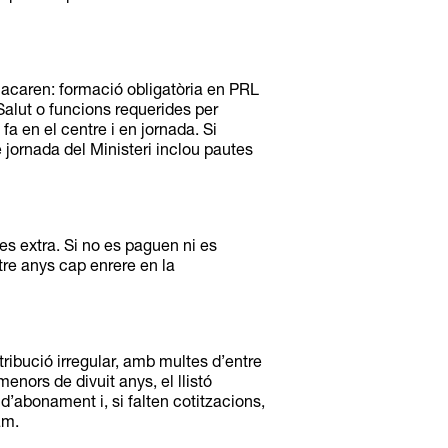
o acaren: formació obligatòria en PRL
Salut o funcions requerides per
a en el centre i en jornada. Si
e jornada del Ministeri inclou pautes
res extra. Si no es paguen ni es
atre anys cap enrere en la
tribució irregular, amb multes d’entre
menors de divuit anys, el llistó
’abonament i, si falten cotitzacions,
am.