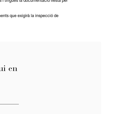
a i tingues la documentació llesta per
ents que exigirà la inspecció de
ui en