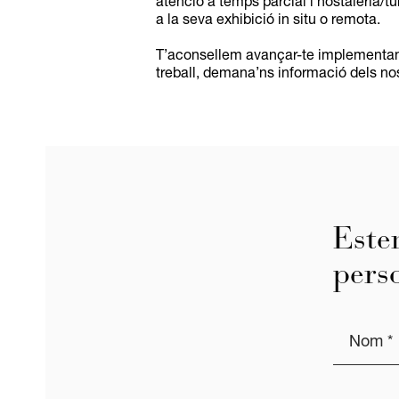
atenció a temps parcial i hostaleria/tu
a la seva exhibició in situ o remota.
T’aconsellem avançar-te implementant 
treball, demana’ns informació dels nost
Este
pers