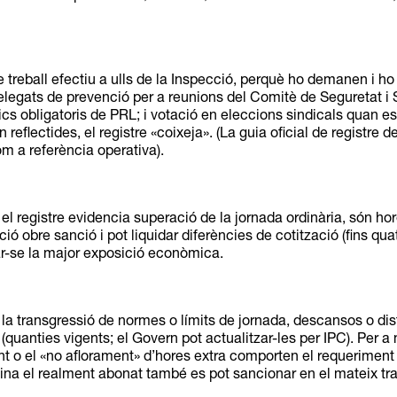
 treball efectiu a ulls de la Inspecció, perquè ho demanen i h
 delegats de prevenció per a reunions del Comitè de Seguretat i 
 obligatoris de PRL; i votació en eleccions sindicals quan es f
reflectides, el registre «coixeja». (La guia oficial de registre d
om a referència operativa).
 el registre evidencia superació de la jornada ordinària, són ho
ió obre sanció i pot liquidar diferències de cotització (fins qu
ar-se la major exposició econòmica.
 la transgressió de normes o límits de jornada, descansos o dis
(quanties vigents; el Govern pot actualitzar-les per IPC). Per a 
 o el «no aflorament» d’hores extra comporten el requeriment d
mina el realment abonat també es pot sancionar en el mateix tr