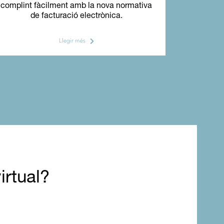
complint fàcilment amb la nova normativa
complint 
de facturació electrònica.
d
Llegir més
irtual?