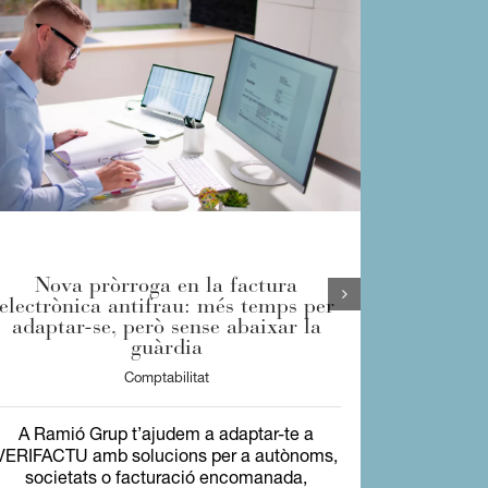
Nova pròrroga en la factura
L’entra
electrònica antifrau: més temps per
sistema
adaptar-se, però sense abaixar la
guàrdia
Comptabilitat
A Ramió Grup t’ajudem a adaptar-te a
A Ramió
VERIFACTU amb solucions per a autònoms,
VERIFACTU
societats o facturació encomanada,
societ