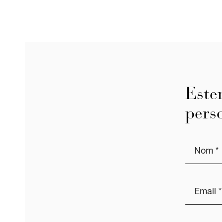
Este
pers