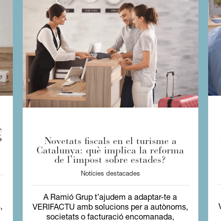
e
5
Novetats fiscals en el turisme a
Catalunya: què implica la reforma
de l’impost sobre estades?
Notícies destacades
A Ramió Grup t’ajudem a adaptar-te a
,
VERIFACTU amb solucions per a autònoms,
societats o facturació encomanada,