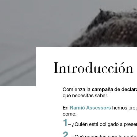
Introducción 
Comienza la
campaña de declara
que necesitas saber.
En
Ramió Assessors
hemos prepa
como:
1
– ¿Quién está obligado a prese
2