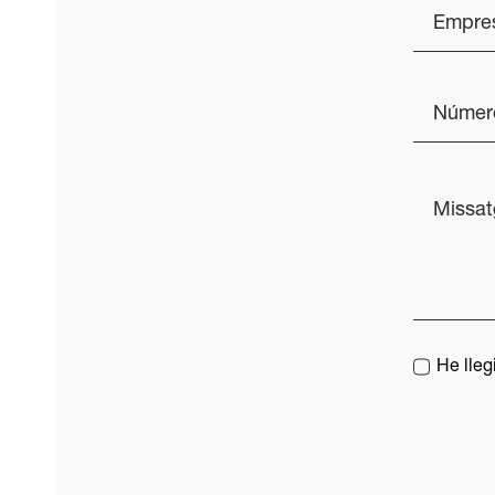
He lleg