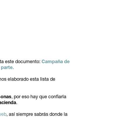
lta este documento:
Campaña de
 parte
.
os elaborado esta lista de
rsonas
, por eso hay que confiarla
hacienda
.
web
, así siempre sabrás donde la