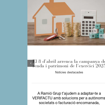
El 8 d’abril arrenca la campanya d
renda i patrimoni de l’exercici 202
Notícies destacades
A Ramió Grup t’ajudem a adaptar-te a
VERIFACTU amb solucions per a autònoms
societats o facturació encomanada,