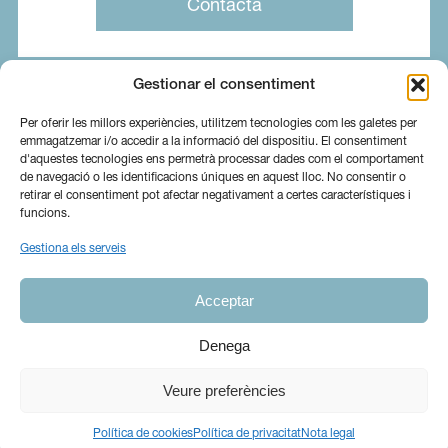
Contacta
Gestionar el consentiment
Per oferir les millors experiències, utilitzem tecnologies com les galetes per
emmagatzemar i/o accedir a la informació del dispositiu. El consentiment
d'aquestes tecnologies ens permetrà processar dades com el comportament
de navegació o les identificacions úniques en aquest lloc. No consentir o
retirar el consentiment pot afectar negativament a certes característiques i
funcions.
Gestiona els serveis
Sobre nosaltres
Serveis
Blog
Acceptar
Contacta
Canal Ètic
Ig
In
Denega
Veure preferències
© 2026 Copyright Ramió Assessors.
Avís Legal
|
Política de privacitat
|
Política de cookies
| Dissenyat i desenvolupat per
FAST DIGITAL GROUP
Política de cookies
Política de privacitat
Nota legal