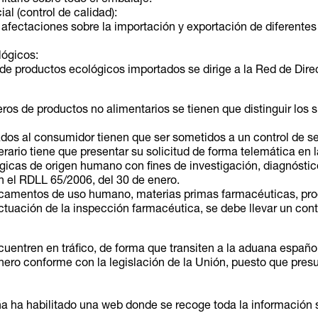
al (control de calidad):
ectaciones sobre la importación y exportación de diferentes 
lógicos:
de productos ecológicos importados se dirige a la Red de Direc
ros de productos no alimentarios se tienen que distinguir los s
os al consumidor tienen que ser sometidos a un control de s
erario tiene que presentar su solicitud de forma telemática en
ógicas de origen humano con fines de investigación, diagnóstic
n el RDLL 65/2006, del 30 de enero.
camentos de uso humano, materias primas farmacéuticas, prod
ctuación de la inspección farmacéutica, se debe llevar un contr
cuentren en tráfico, de forma que transiten a la aduana españo
nero conforme con la legislación de la Unión, puesto que pre
a ha habilitado una web donde se recoge toda la información 