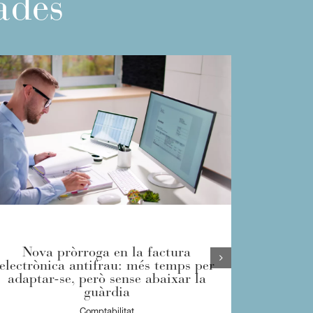
nades
Nova pròrroga en la factura
L’entra
electrònica antifrau: més temps per
sistema
adaptar-se, però sense abaixar la
guàrdia
Comptabilitat