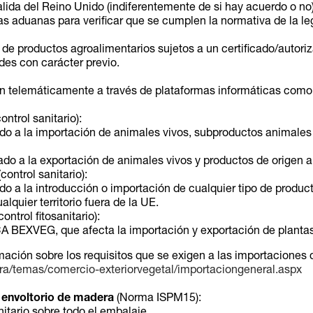
alida del Reino Unido (indiferentemente de si hay acuerdo o n
as aduanas para verificar que se cumplen la normativa de la le
de productos agroalimentarios sujetos a un certificado/autoriz
des con carácter previo.
tan telemáticamente a través de plataformas informáticas como
ontrol sanitario):
 a la importación de animales vivos, subproductos animales 
 a la exportación de animales vivos y productos de origen a
control sanitario):
 a la introducción o importación de cualquier tipo de produc
quier territorio fuera de la UE.
control fitosanitario):
EXVEG, que afecta la importación y exportación de plantas 
rmación sobre los requisitos que se exigen a las importaciones
ra/temas/comercio-exteriorvegetal/importaciongeneral.aspx
l envoltorio de madera
(Norma ISPM15):
nitario sobre todo el embalaje.