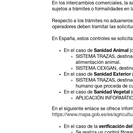
En los intercambios comerciales, la s
sujetos a trámites o formalidades en l
Respecto a los trámites no aduaneros 
operadores deben tramitar las solicitu
En España, estos controles se solici
En el caso de
Sanidad Animal
(c
SISTEMA TRAZAS, destinado
alimentación animal.
SISTEMA CEXGAN, destinado
En el caso de
Sanidad Exterior
(
SISTEMA TRAZAS, destinado
humano que proceda de cual
En el caso de
Sanidad Vegetal
(
APLICACIÓN INFORMÁTICA B
En el siguiente enlace se ofrece info
https://www.mapa.gob.es/es/agricultu
En el caso de la
verificación de
Se realiza un control fitosa