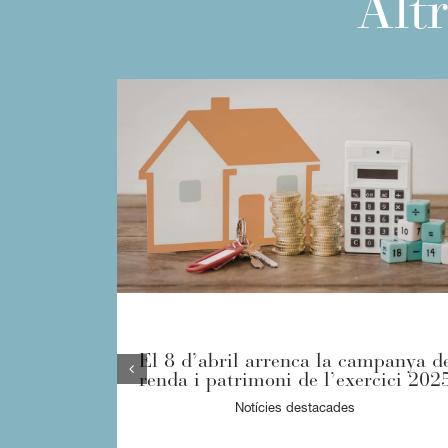
Altr
El 8 d’abril arrenca la campanya d
renda i patrimoni de l’exercici 202
Notícies destacades