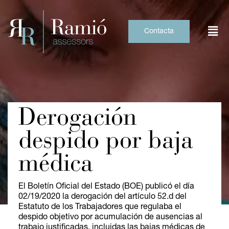
Skip
to
content
Contacta
Derogación
despido por baja
médica
El Boletín Oficial del Estado (BOE) publicó el día
02/19/2020 la derogación del artículo 52.d del
Estatuto de los Trabajadores que regulaba el
despido objetivo por acumulación de ausencias al
trabajo justificadas, incluidas las bajas médicas de