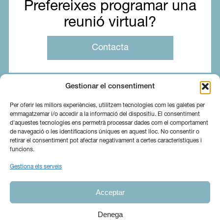
Prefereixes programar una
reunió virtual?
Contacta
Gestionar el consentiment
Per oferir les millors experiències, utilitzem tecnologies com les galetes per
emmagatzemar i/o accedir a la informació del dispositiu. El consentiment
d'aquestes tecnologies ens permetrà processar dades com el comportament
de navegació o les identificacions úniques en aquest lloc. No consentir o
retirar el consentiment pot afectar negativament a certes característiques i
funcions.
Gestiona els serveis
Sobre nosaltres
Serveis
Blog
Acceptar
Contacta
Canal Ètic
Ig
In
Denega