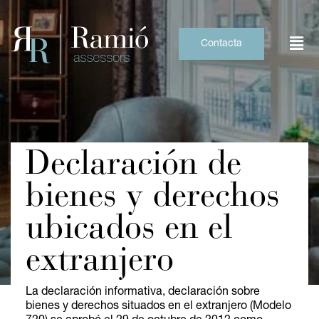
Skip
to
content
Contacta
Declaración de
bienes y derechos
ubicados en el
extranjero
La declaración informativa, declaración sobre
bienes y derechos situados en el extranjero (Modelo