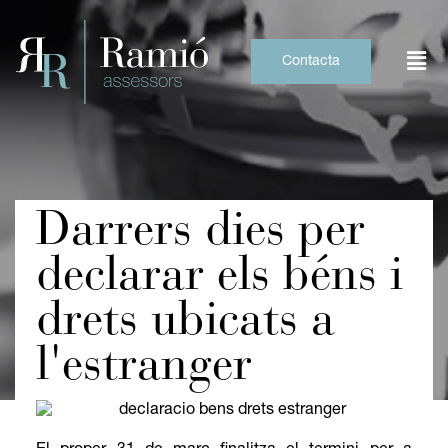
Skip
to
content
Contacta
Darrers dies per
declarar els béns i
drets ubicats a
l'estranger