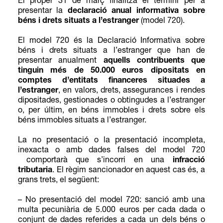
El proper 31 de març finalitza el termini per a
presentar la
declaració anual informativa sobre
béns i drets situats a l’estranger
(model 720).
El model 720 és la Declaració Informativa sobre
béns i drets situats a l’estranger que han de
presentar anualment
aquells contribuents que
tinguin més de 50.000 euros dipositats en
comptes d’entitats financeres situades a
l’estranger
, en valors, drets, assegurances i rendes
dipositades, gestionades o obtingudes a l’estranger
o, per últim, en béns immobles i drets sobre els
béns immobles situats a l’estranger.
La no presentació o la presentació incompleta,
inexacta o amb dades falses del model 720
comportarà que s’incorri en una
infracció
tributaria
. El règim sancionador en aquest cas és, a
grans trets, el següent:
– No presentació del model 720: sanció amb una
multa pecuniària de 5.000 euros per cada dada o
conjunt de dades referides a cada un dels béns o