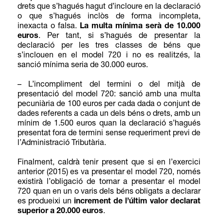
drets que s’hagués hagut d’incloure en la declaració
o que s’hagués inclòs de forma incompleta,
inexacta o falsa.
La multa mínima serà de 10.000
euros
. Per tant, si s’hagués de presentar la
declaració per les tres classes de béns que
s’inclouen en el model 720 i no es realitzés, la
sanció mínima seria de 30.000 euros.
– L’incompliment del termini o del mitjà de
presentació del model 720: sanció amb una multa
pecuniària de 100 euros per cada dada o conjunt de
dades referents a cada un dels béns o drets, amb un
mínim de 1.500 euros quan la declaració s’hagués
presentat fora de termini sense requeriment previ de
l’Administració Tributària.
Finalment, caldrà tenir present que si en l’exercici
anterior (2015) es va presentar el model 720, només
existirà l’obligació de tornar a presentar el model
720 quan en un o varis dels béns obligats a declarar
es produeixi un
increment de l’últim valor declarat
superior a 20.000 euros
.