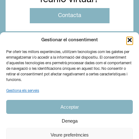
Contacta
Gestionar el consentiment
Per oferir les millors experiències, utilitzem tecnologies com les galetes per
emmagatzemar i/o accedir a la informació del dispositiu. El consentiment
d'aquestes tecnologies ens permetrà processar dades com el comportament
de navegació o les identificacions úniques en aquest lloc. No consentir o
retirar el consentiment pot afectar negativament a certes característiques i
funcions.
Gestiona els serveis
Sobre nosaltres
Serveis
Blog
Acceptar
Contacta
Canal Ètic
Ig
In
Denega
Veure preferències
© 2026 Copyright Ramió Assessors.
Avís Legal
|
Política de privacitat
|
Política de cookies
| Dissenyat i desenvolupat per
FAST DIGITAL GROUP