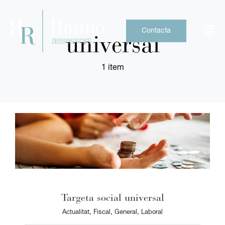
Skip
to
content
Contacta
universal
1 item
Targeta social universal
Actualitat
,
Fiscal
,
General
,
Laboral