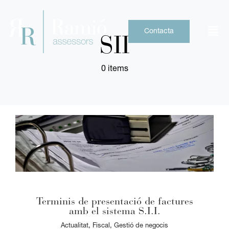
Skip
to
content
Contacta
SII
0 items
Terminis de presentació de factures
amb el sistema S.I.I.
Actualitat
,
Fiscal
,
Gestió de negocis