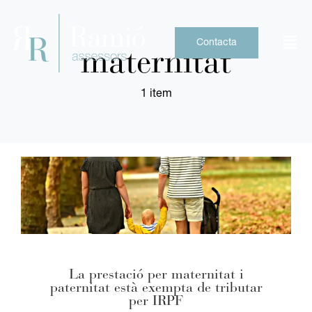
Skip
to
content
Contacta
maternitat
1 item
La prestació per maternitat i
paternitat està exempta de tributar
per IRPF