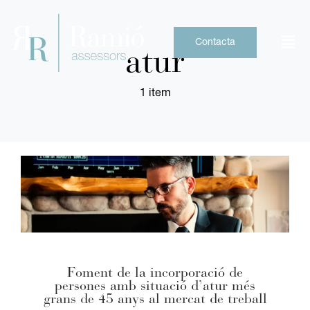
Skip
to
content
Contacta
atur
1 item
Foment de la incorporació de
persones amb situació d’atur més
grans de 45 anys al mercat de treball