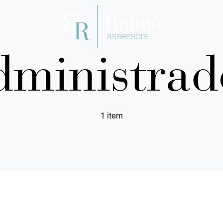
dministrad
1 item