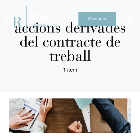
Skip
to
content
Contacta
accions derivades
del contracte de
treball
1 item