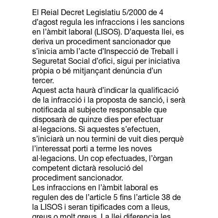
El Reial Decret Legislatiu 5/2000 de 4
d’agost regula les infraccions i les sancions
en l’àmbit
laboral (LISOS). D’aquesta llei, es
deriva un procediment sancionador que
s’inicia amb l’acte
d’Inspecció de Treball i
Seguretat Social d’ofici, sigui per iniciativa
pròpia o bé mitjançant denúncia d’un
tercer.
Aquest acta haurà d’indicar la qualificació
de la infracció i la proposta de sanció, i serà
notificada al subjecte responsable que
disposarà de quinze dies per efectuar
al·legacions. Si
aquestes s’efectuen,
s’iniciarà un nou termini de vuit dies perquè
l’interessat porti a terme les
noves
al·legacions. Un cop efectuades, l’òrgan
competent dictarà resolució del
procediment
sancionador.
Les infraccions en l’àmbit laboral es
regulen des de l’article 5 fins l’article 38 de
la LISOS i seran tipificades com a lleus,
greus o molt greus. La llei diferencia les