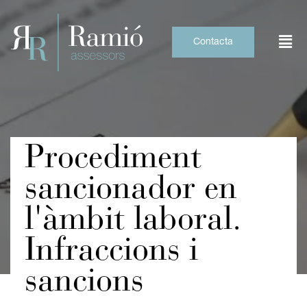
Skip
to
content
Contacta
Procediment
sancionador en
l'àmbit laboral.
Infraccions i
sancions