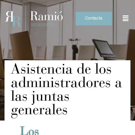
Skip
to
content
Contacta
Asistencia de los
administradores a
las juntas
generales
Los