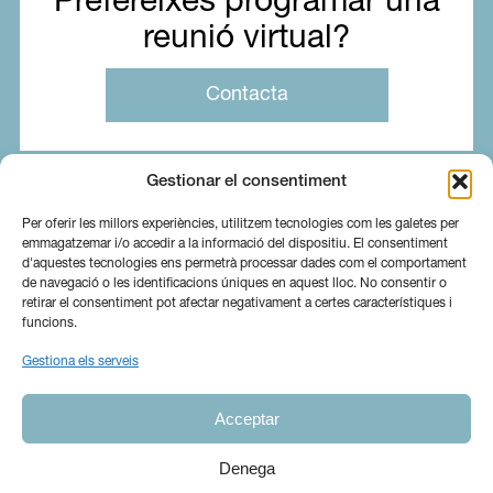
Prefereixes programar una
reunió virtual?
Contacta
Gestionar el consentiment
Per oferir les millors experiències, utilitzem tecnologies com les galetes per
emmagatzemar i/o accedir a la informació del dispositiu. El consentiment
d'aquestes tecnologies ens permetrà processar dades com el comportament
de navegació o les identificacions úniques en aquest lloc. No consentir o
retirar el consentiment pot afectar negativament a certes característiques i
funcions.
Gestiona els serveis
Sobre nosaltres
Serveis
Blog
Acceptar
Contacta
Canal Ètic
Ig
In
Denega