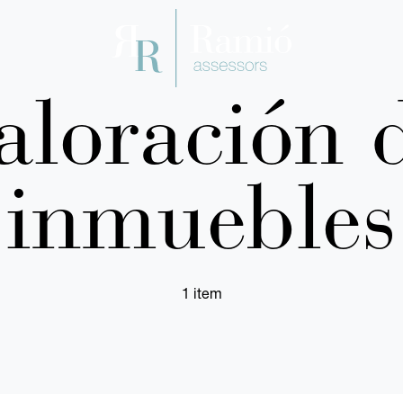
aloración 
inmuebles
1 item