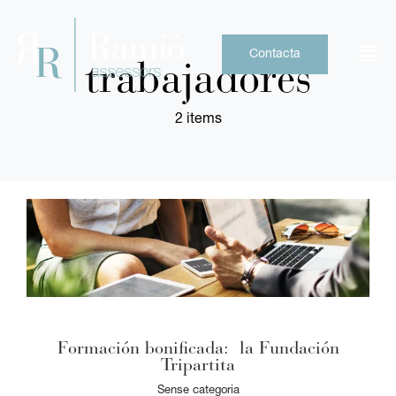
Skip
to
content
Contacta
trabajadores
2 items
Formación bonificada: la Fundación
Tripartita
Sense categoria