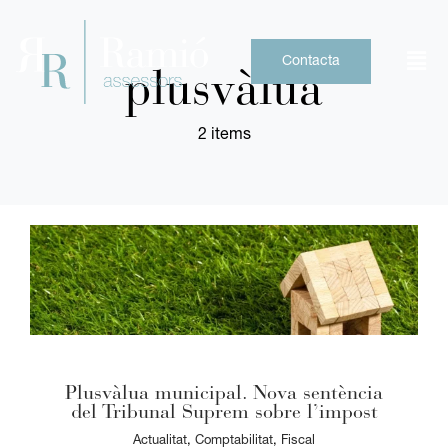
Skip
to
content
Contacta
plusvàlua
2 items
Plusvàlua municipal. Nova sentència
del Tribunal Suprem sobre l’impost
Actualitat
,
Comptabilitat
,
Fiscal