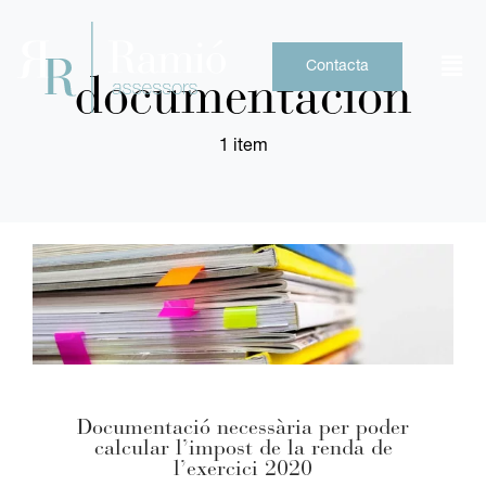
Skip
to
content
Contacta
documentacion
1 item
Documentació necessària per poder
calcular l’impost de la renda de
l’exercici 2020