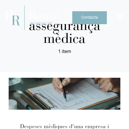
Skip
to
content
Contacta
assegurança
mèdica
1 item
Despeses mèdiques d'una empresa i