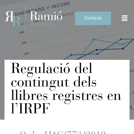
Skip
to
content
Contacta
Regulació del
contingut dels
llibres registres en
l’IRPF