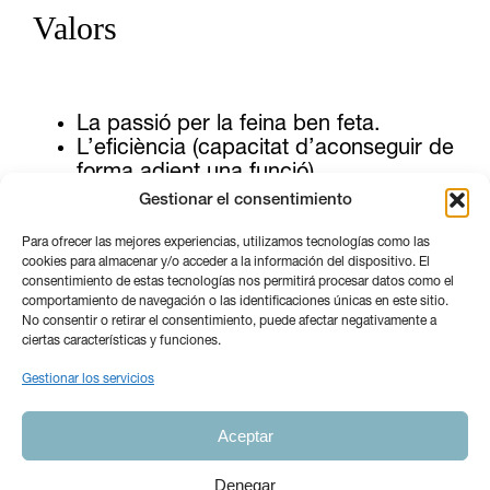
Valors
La passió per la feina ben feta.
L’eficiència (capacitat d’aconseguir de
forma adient una funció)
L’agilitat a l’hora d’oferir resposta a les
Gestionar el consentimiento
necessitats dels clients.
La professionalitat dels assessors
Para ofrecer las mejores experiencias, utilizamos tecnologías como las
cookies para almacenar y/o acceder a la información del dispositivo. El
(formació, experiència, facilitat per
consentimiento de estas tecnologías nos permitirá procesar datos como el
identificar solucions, capacitat de
comportamiento de navegación o las identificaciones únicas en este sitio.
decisió, empatia amb els clients).
No consentir o retirar el consentimiento, puede afectar negativamente a
ciertas características y funciones.
Gestionar los servicios
Aceptar
Las novedades de
Denegar