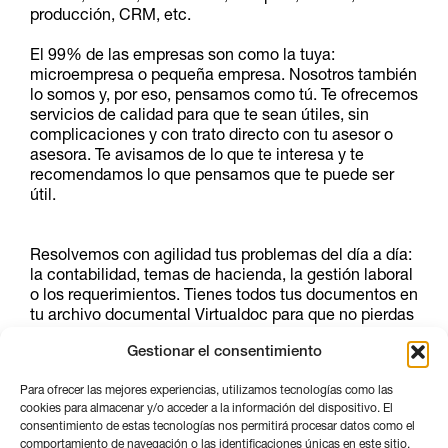
producción, CRM, etc.
El 99% de las empresas son como la tuya:
microempresa o pequeña empresa. Nosotros también
lo somos y, por eso, pensamos como tú. Te ofrecemos
servicios de calidad para que te sean útiles, sin
complicaciones y con trato directo con tu asesor o
asesora. Te avisamos de lo que te interesa y te
recomendamos lo que pensamos que te puede ser
útil.
Resolvemos con agilidad tus problemas del día a día:
la contabilidad, temas de hacienda, la gestión laboral
o los requerimientos. Tienes todos tus documentos en
tu archivo documental Virtualdoc para que no pierdas
tiempo buscándolos. Estamos contigo y con tu
Gestionar el consentimiento
empresa.
Para ofrecer las mejores experiencias, utilizamos tecnologías como las
¿Quieres saber cuál es nuestra propuesta? Nosotros
cookies para almacenar y/o acceder a la información del dispositivo. El
te llamamos.
consentimiento de estas tecnologías nos permitirá procesar datos como el
comportamiento de navegación o las identificaciones únicas en este sitio.