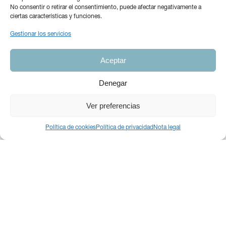
No consentir o retirar el consentimiento, puede afectar negativamente a
ciertas características y funciones.
Este servicio es para ti
Gestionar los servicios
si…
Aceptar
Denegar
Externalización de tareas.
Ver preferencias
El empresario se concentra en su trabajo.
Política de cookies
Política de privacidad
Nota legal
Resolvemos todas las áreas de gestión.
Informamos de los principales datos de la
empresa.
Cubrimos cualquier necesidad de crecimiento.